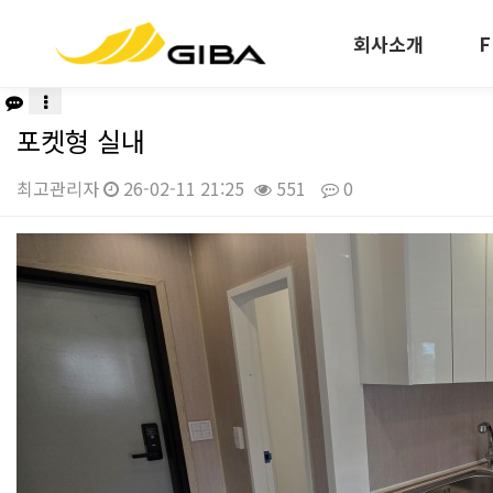
회사소개
F
포켓형 실내
최고관리자
26-02-11 21:25
551
0
본문