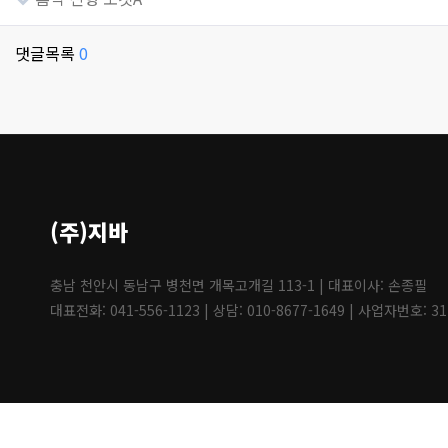
댓글목록
0
(주)지바
충남 천안시 동남구 병천면 개목고개길 113-1 | 대표이사: 손종필
대표전화: 041-556-1123 | 상담: 010-8677-1649 | 사업자번호: 31