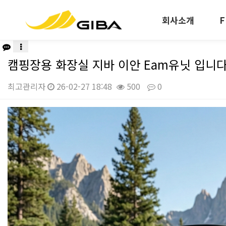
회사소개
F
캠핑장용 화장실 지바 이안 Eam유닛 입니다
최고관리자
26-02-27 18:48
500
0
본문