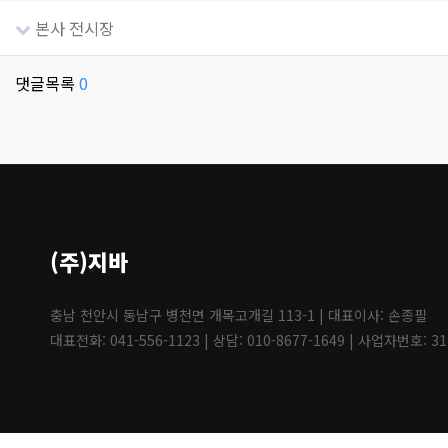
본사 전시장
댓글목록
0
(주)지바
충남 천안시 동남구 병천면 개목고개길 113-1 | 대표이사: 손종필
대표전화: 041-556-1123 | 상담: 010-8677-1649 | 사업자번호: 31